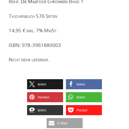
Reihe:
Die Majipoor Chroniken
Band 1
Taschenbuch 576 Seiten
14,95 € inkl. 7% MwSt.
ISBN: 978-3961880003
Nicht mehr lieferbar.
teilen
teilen
merken
teilen
teilen
Pocket
E-Mail